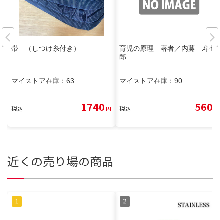
帯 （しつけ糸付き）
育児の原理 著者／内藤 寿七
郎
マイストア在庫：
63
マイストア在庫：
90
1740
560
税込
円
税込
円
近くの売り場の商品