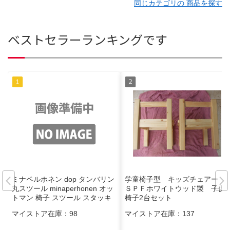
同じカテゴリの 商品を探す
ベストセラーランキングです
ミナペルホネン dop タンバリン
学童椅子型 キッズチェアー
丸スツール minaperhonen オッ
ＳＰＦホワイトウッド製 子供
トマン 椅子 スツール スタッキ
椅子2台セット
ング
マイストア在庫：
98
マイストア在庫：
137