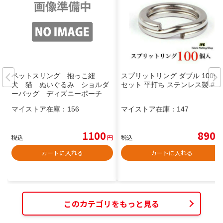
ペットスリング 抱っこ紐
スプリットリング ダブル 100個
犬 猫 ぬいぐるみ ショルダ
セット 平打ち ステンレス製 #7
ーバッグ ディズニーポーチ
グレー 灰色 ペットとお出か
マイストア在庫：
156
マイストア在庫：
147
け
1100
890
税込
円
税込
円
カートに入れる
カートに入れる
このカテゴリをもっと見る