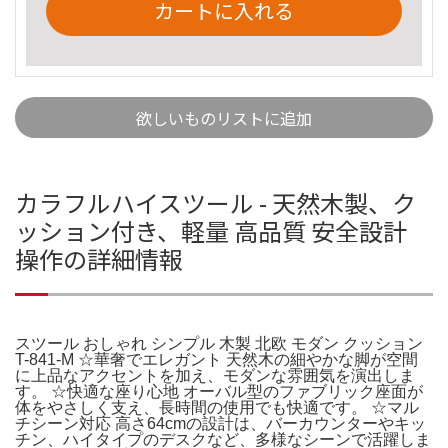
カートに入れる
欲しいものリストに追加
カラフルハイスツール - 天然木製、ク
ッション付き、軽量 高品質 安全設計
操作の詳細情報
スツール おしゃれ シンプル 木製 北欧 モダン クッション
T-841-M ☆華奢でエレガント 天然木の細やかな脚が空間
に上品なアクセントを加え、モダンな雰囲気を演出しま
す。 ☆快適な座り心地 オーバル型のファブリック座面が
体をやさしく支え、長時間の使用でも快適です。 ☆マル
チシーン対応 高さ64cmの設計は、バーカウンターやキッ
チン、ハイタイプのデスクなど、多様なシーンで活躍しま