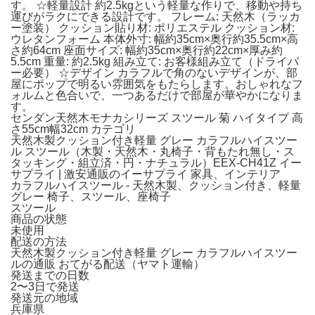
す。 ☆軽量設計 約2.5kgという軽量な作りで、移動や持ち
運びがラクにできる設計です。 フレーム: 天然木（ラッカ
ー塗装） クッション貼り材: ポリエステル クッション材:
ウレタンフォーム 本体外寸: 幅約35cm×奥行約35.5cm×高
さ約64cm 座面サイズ: 幅約35cm×奥行約22cm×厚み約
5.5cm 重量: 約2.5kg 組み立て: お客様組み立て（ドライバ
ー必要） ☆デザイン カラフルで角のないデザインが、部
屋にポップで明るい雰囲気をもたらします。おしゃれなフ
ォルムと色合いで、一つあるだけで部屋が華やかになりま
す。
センダン天然木モナカシリーズ スツール 菊 ハイタイプ 高
さ55cm幅32cm カテゴリ
天然木製クッション付き軽量 グレー カラフルハイスツー
ル スツール（木製・天然木・丸椅子・背もたれ無し・ス
タッキング・組立済・円・ナチュラル）EEX-CH41Z イー
サプライ | 激安通販のイーサプライ 家具、インテリア
カラフルハイスツール - 天然木製、クッション付き、軽量
グレー 椅子、スツール、座椅子
スツール
商品の状態
未使用
配送の方法
天然木製クッション付き軽量 グレー カラフルハイスツー
ルの通販 おてがる配送（ヤマト運輸）
発送までの日数
2〜3日で発送
発送元の地域
兵庫県