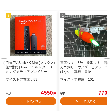
Fire TV Stick 4K Max(マックス)
電気ウキ 8号 発泡ウキ 遠投
第2世代 | Fire TV Stick ストリー
カゴ釣り ウメズ ピアレ で
ミングメディアプレイヤー
はない 真鯛 青物
マイストア在庫：
83
マイストア在庫：
101
4550
770
税込
円
税込
円
カートに入れる
カートに入れる