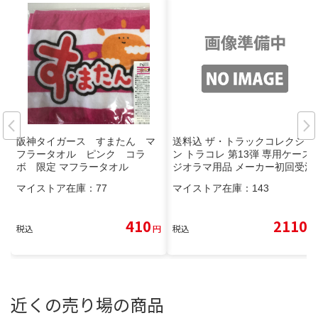
阪神タイガース すまたん マ
送料込 ザ・トラックコレクショ
フラータオル ピンク コラ
ン トラコレ 第13弾 専用ケース
ボ 限定 マフラータオル
ジオラマ用品 メーカー初回受注
限定生産 未開封未使用 正規品
マイストア在庫：
77
マイストア在庫：
143
410
2110
税込
円
税込
円
近くの売り場の商品