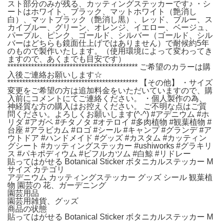
スト部分のみが残る、カッティングステッカーです♪ ・シ
ートはホワイト、ブラック、マットホワイト（艶消し
白）、マットブラック（艶消し黒）、レッド、ブルー、ス
カイブルー、グリーン、オレンジ、イエロー、ベージュ、
パープル、ピンク、ゴールド、シルバー（ゴールド、シル
バーはどちらも鏡面仕上げではありません）で耐候約5年
のもので製作いたします。（使用環境によって変わってき
ますので、あくまでも目安です）
******************************************** ご希望のカラーは購
入後ご連絡お願いします☆
******************************************** 【その他】 ・サイズ
変更をご希望の方は追加料金をいただいていますので、購
入前にコメントにてご連絡ください。 ・個人製作の為、
神経質な方の購入はお控えください。 ご不明な点はご質
問ください。よろしくお願いします(^-^) #アデニウム #ホ
リダ #アガベ #チタノタ #オテロイ #多肉植物 #観葉植物 #
台座 #アラビカム #ロゴ #シール #キャンプ #グランデ #ア
ウトドア #ハンドメイド #グッズ #カスタム #カッティン
グシート #カッティングステッカー #ushiworks #グラキリ
ス #パキポディウム #ビフルカツム #白鯨 #リドレー
貼ってはがせる Botanical Sticker ボタニカルステッカー M
サイズ カテゴリ
アデニウム カッティングステッカー グッズ シール 観葉植
物 園芸の 花、ガーデニング
園芸用品
園芸用雑貨、グッズ
商品の状態
貼ってはがせる Botanical Sticker ボタニカルステッカー M