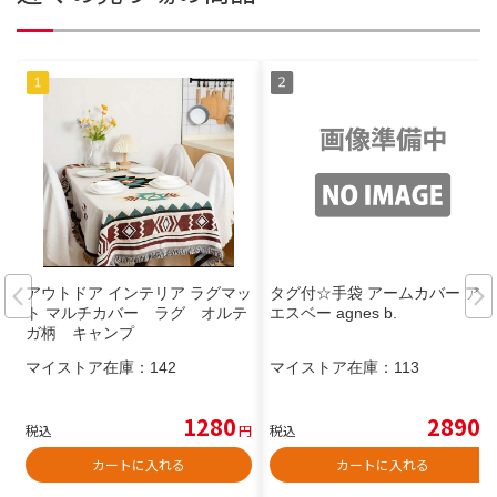
アウトドア インテリア ラグマッ
タグ付☆手袋 アームカバー アニ
ト マルチカバー ラグ オルテ
エスベー agnes b.
ガ柄 キャンプ
マイストア在庫：
142
マイストア在庫：
113
1280
2890
税込
円
税込
円
カートに入れる
カートに入れる