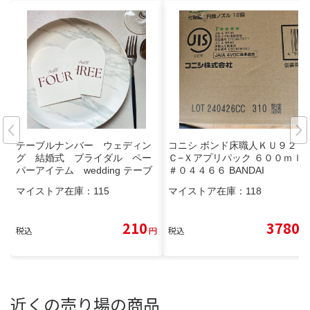
テーブルナンバー ウェディン
コニシ ボンド床職人ＫＵ９２８
グ 結婚式 ブライダル ペー
Ｃ−Ｘアプリパック ６００ｍｌ
パーアイテム wedding テーブ
＃０４４６６ BANDAI
ルコーディネート 披露宴
マイストア在庫：
115
マイストア在庫：
118
210
3780
税込
円
税込
円
近くの売り場の商品